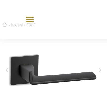
/
Kování
/
EDGE