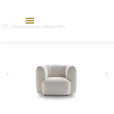
/
Obývací pokoje
/
Křesla
/
Milo