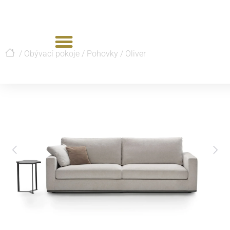
/
Obývací pokoje
/
Pohovky
/
Oliver