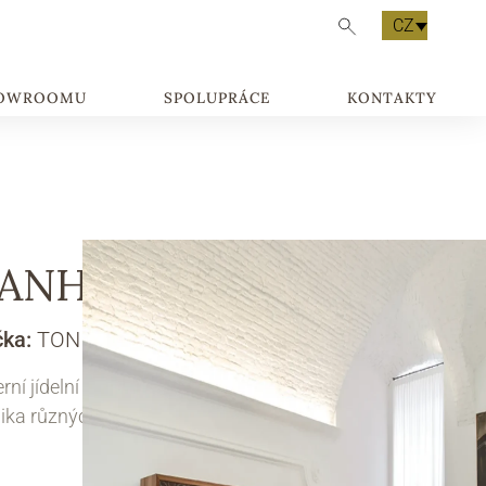
CZ
HOWROOMU
SPOLUPRÁCE
KONTAKTY
ANHATTAN
čka:
TONIN CASA
ní jídelní stůl Manhattan je dostupný v
ika různých provedeních.