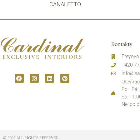
CANALETTO
Kontakty
Freyova
+420 77
info@sa
Otevírac
Po - Pá:
So: 11.0
Ne: po 
© 2025 ALL RIGHTS RESERVED​