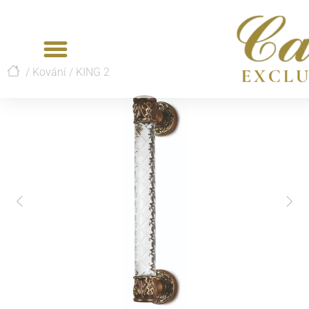
/
Kování
/
KING 2