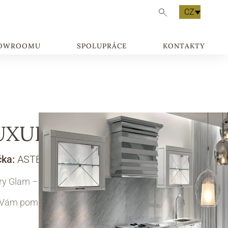
CZ
HOWROOMU
SPOLUPRÁCE
KONTAKTY
UXURY GLAM 6
čka:
ASTER
y Glam – luxusní kuchyň ve stylu glamour.
 Vám pomůžeme s návrhem kuchyně na