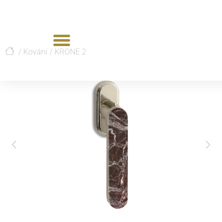
/
Kování
/
KRONE 2