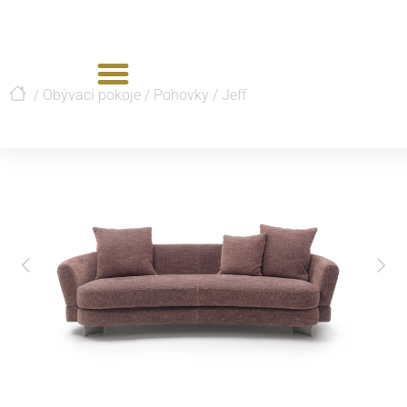
/
Obývací pokoje
/
Pohovky
/
Jeff