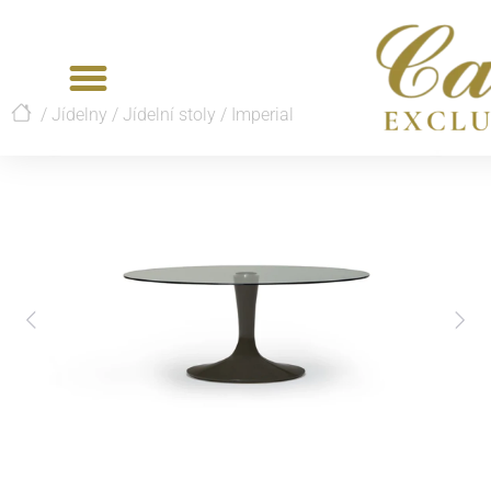
/
Jídelny
/
Jídelní stoly
/
Imperial