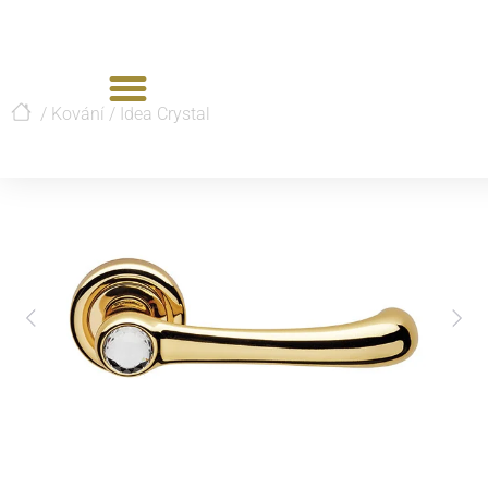
/
Kování
/
Idea Crystal