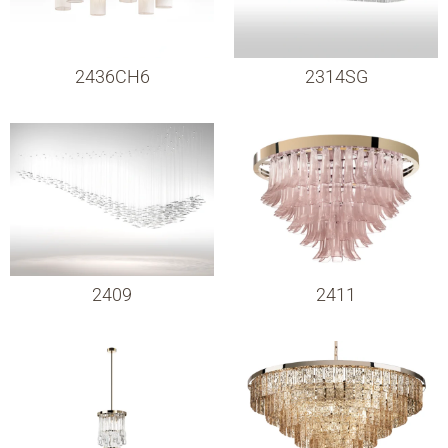
2436CH6
2314SG
2409
2411