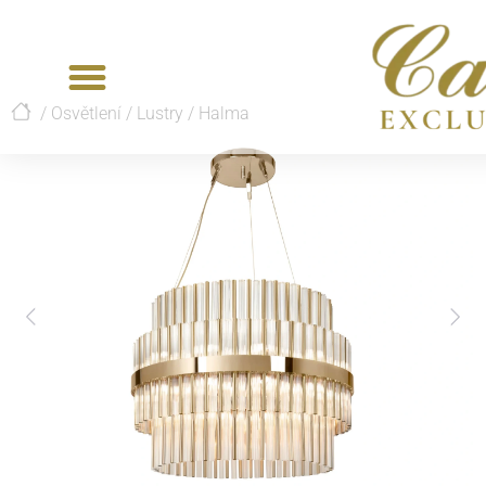
/
Osvětlení
/
Lustry
/
Halma