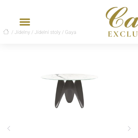
/
Jídelny
/
Jídelní stoly
/
Gaya