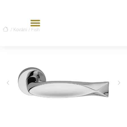
/
Kování
/
Fish