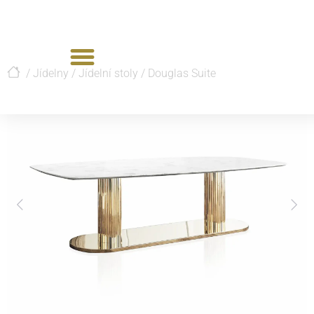
/
Jídelny
/
Jídelní stoly
/
Douglas Suite