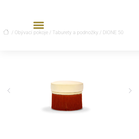
/
Obývací pokoje
/
Taburety a podnožky
/
DIONE 50