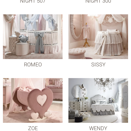
NIGHT 507
NIGHT 300
ROMEO
SISSY
ZOE
WENDY