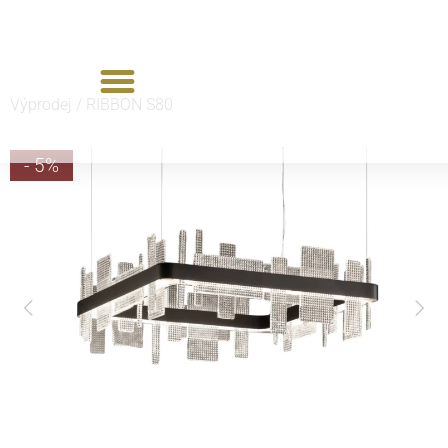
Výprodej /
RIBBON S80
- 5%