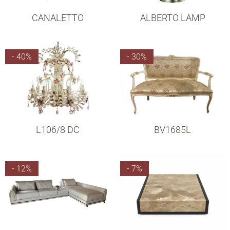
CANALETTO
ALBERTO LAMP
- 40%
- 30%
L106/8 DC
BV1685L
- 12%
- 7%