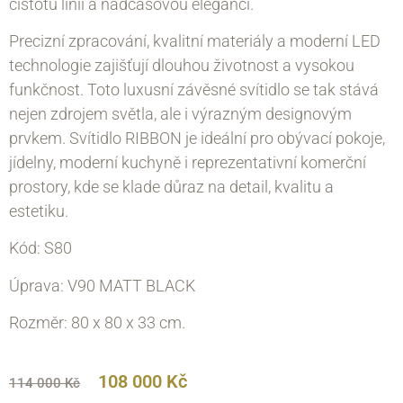
čistotu linií a nadčasovou eleganci.
Precizní zpracování, kvalitní materiály a moderní LED
technologie zajišťují dlouhou životnost a vysokou
funkčnost. Toto luxusní závěsné svítidlo se tak stává
nejen zdrojem světla, ale i výrazným designovým
prvkem. Svítidlo RIBBON je ideální pro obývací pokoje,
jídelny, moderní kuchyně i reprezentativní komerční
prostory, kde se klade důraz na detail, kvalitu a
estetiku.
Kód: S80
Úprava: V90 MATT BLACK
Rozměr: 80 х 80 х 33
cm.
108 000
Kč
114 000
Kč