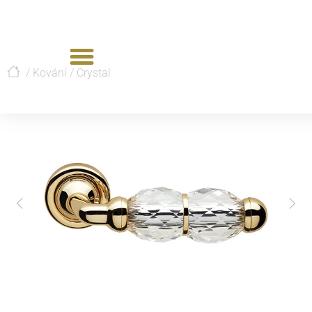
/
Kování
/
Crystal