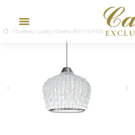
/
Osvětlení
/
Lustry
/
Crowns 491/110 H105