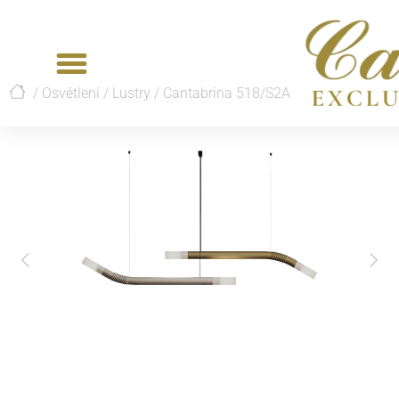
/
Osvětlení
/
Lustry
/
Cantabrina 518/S2A