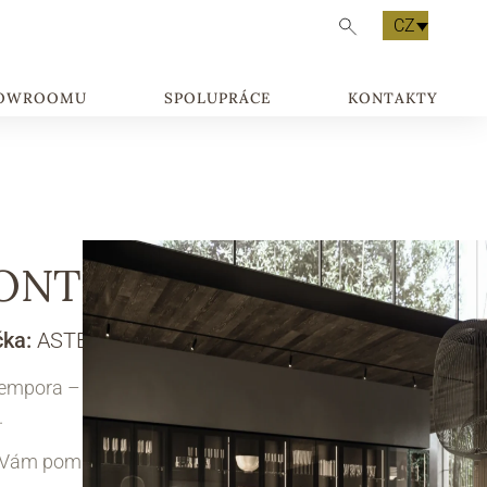
CZ
HOWROOMU
SPOLUPRÁCE
KONTAKTY
ONTEMPORA 2
čka:
ASTER
empora – moderní kuchyň od italské značky
.
 Vám pomůžeme s návrhem kuchyně na