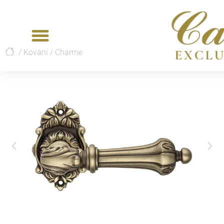
/
Kování
/
Charme