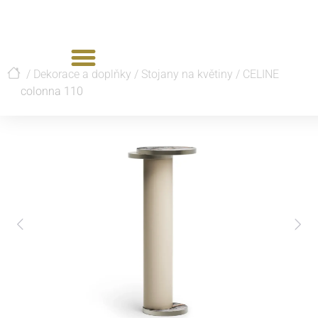
/
Dekorace a doplňky
/
Stojany na květiny
/
CELINE
colonna 110