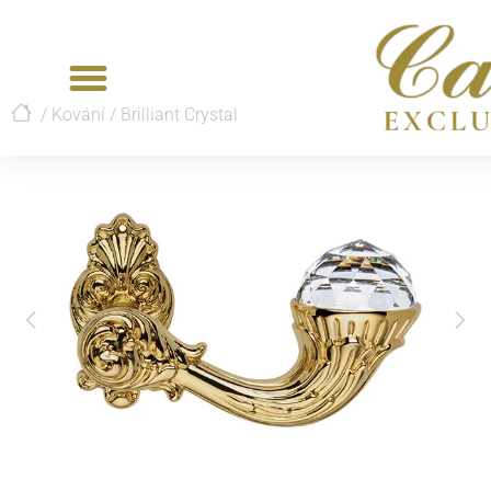
/
Kování
/
Brilliant Crystal