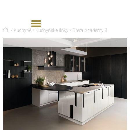
/
Kuchyně
/
Kuchyňské linky
/
Brera Academy 4