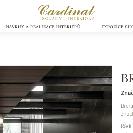
NÁVRHY A REALIZACE INTERIÉRŮ
EXPOZICE S
B
Zna
Brer
značk
Rádi