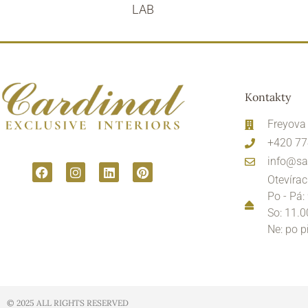
LAB
Kontakty
Freyova
+420 77
info@sa
Otevírac
Po - Pá:
So: 11.0
Ne: po 
© 2025 ALL RIGHTS RESERVED​