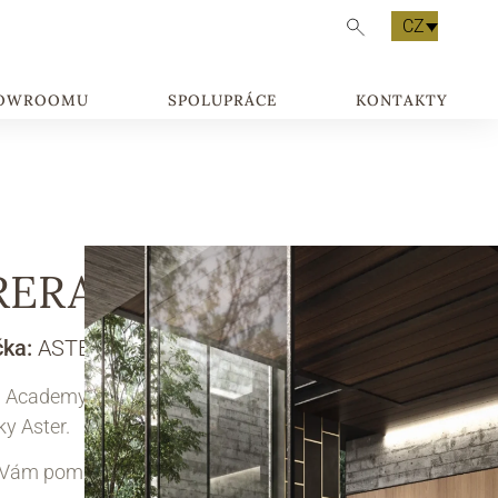
CZ
HOWROOMU
SPOLUPRÁCE
KONTAKTY
RERA ACADEMY 3
čka:
ASTER
a Academy – moderní kuchyň od italské
y Aster.
 Vám pomůžeme s návrhem kuchyně na