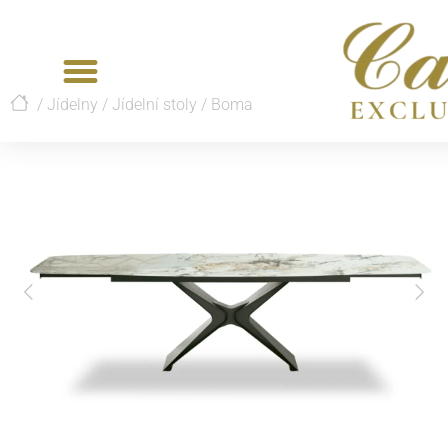
/
Jídelny
/
Jídelní stoly
/
Boma