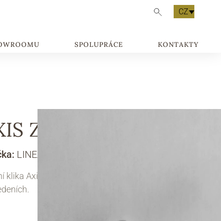
CZ
HOWROOMU
SPOLUPRÁCE
KONTAKTY
XIS ZINCRAL
čka:
LINEA CALI
í klika Axis je dostupná v několika různých
edeních.