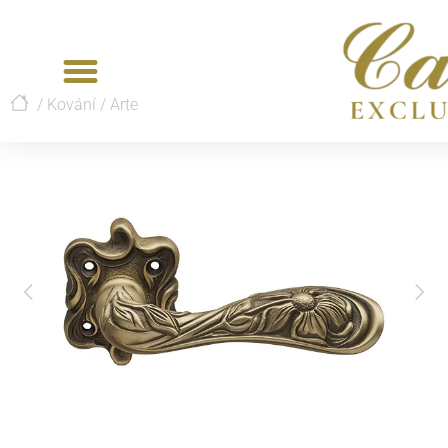
/
Kování
/
Arte