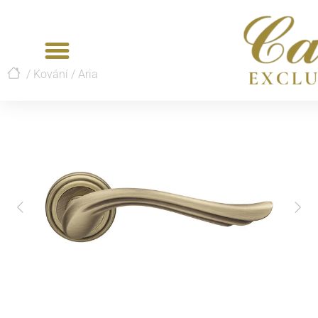
/
Kování
/
Aria