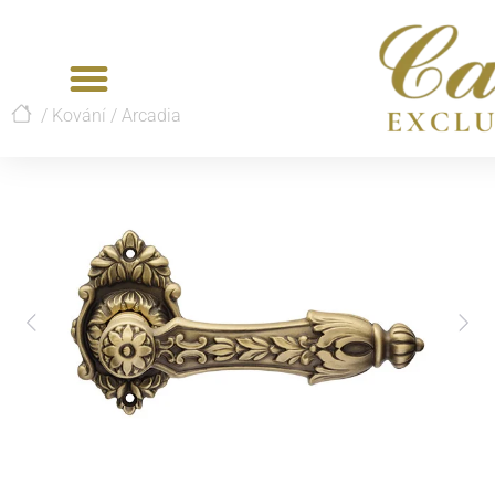
/
Kování
/
Arcadia