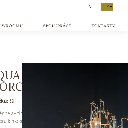
CZ
HOWROOMU
SPOLUPRÁCE
KONTAKTY
QUA
ORGANIANUM
čka:
SERIP
ěnné svítidlo Aqua Morganianum přináší do
iéru lehkost, světlo a šarm.