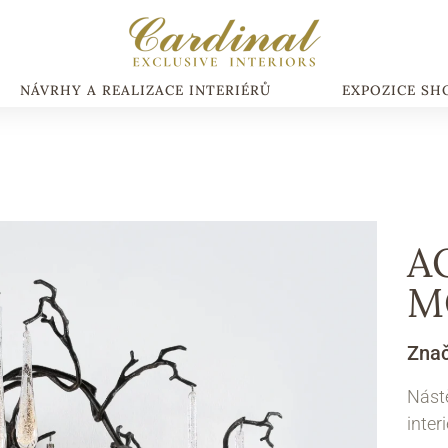
NÁVRHY A REALIZACE INTERIÉRŮ
EXPOZICE S
A
M
Zna
Nást
inter