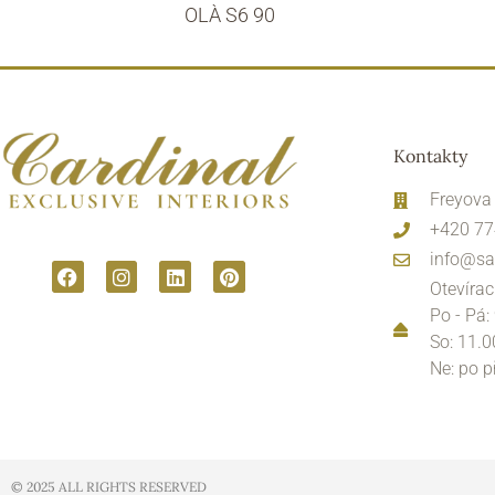
OLÀ S6 90
Kontakty
Freyova
+420 77
info@sa
Otevírac
Po - Pá:
So: 11.0
Ne: po 
© 2025 ALL RIGHTS RESERVED​