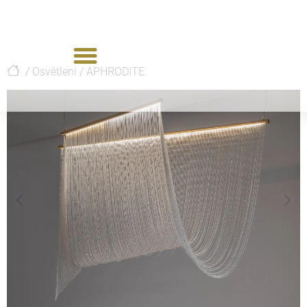
/
Osvětlení
/
APHRODITE