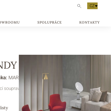
CZ
HOWROOMU
SPOLUPRÁCE
KONTAKTY
NDY GARY
čka:
MARELLI
cí souprava
listy