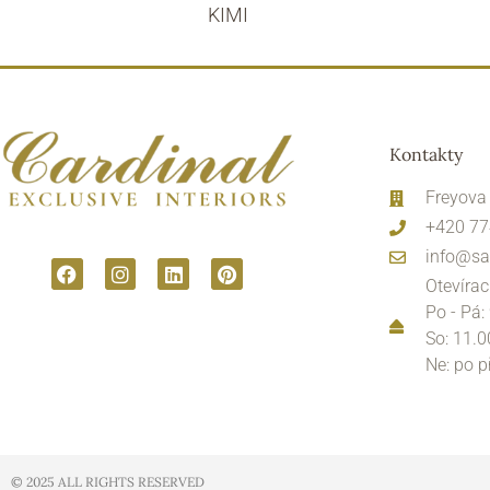
KIMI
Kontakty
Freyova
+420 77
info@sa
Otevírac
Po - Pá:
So: 11.0
Ne: po 
© 2025 ALL RIGHTS RESERVED​