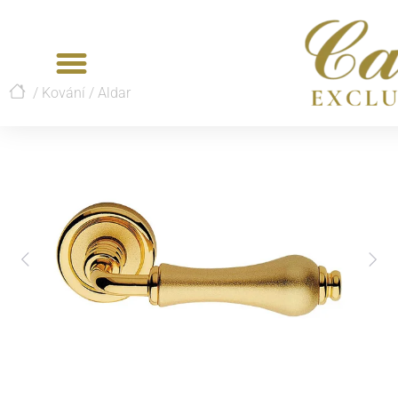
/
Kování
/
Aldar