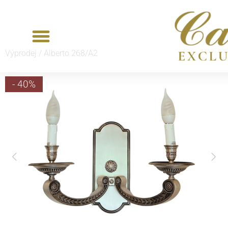
Výprodej /
Alberto 268/A2
- 40%