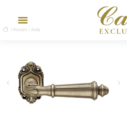
/
Kování
/
Aida