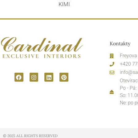
KIMI
Kontakty
Freyova
+420 77
info@sa
Otevírac
Po - Pá:
So: 11.0
Ne: po 
© 2025 ALL RIGHTS RESERVED​