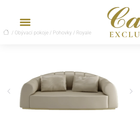
/
Obývací pokoje
/
Pohovky
/
Royale