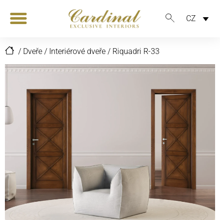
CZ
/
Dveře
/
Interiérové dveře
/
Riquadri R-33