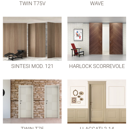
TWIN T75V
WAVE
SINTESI MOD. 121
HARLOCK SCORREVOLE
TWIN T75
I LACCATI 2-14