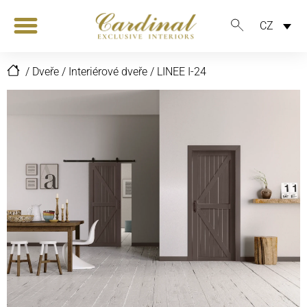
CZ
/
Dveře
/
Interiérové dveře
/
LINEE I-24