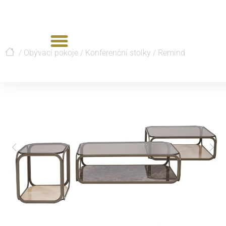
/
Obývací pokoje
/
Konferenční stolky
/
Remind