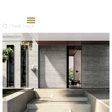
/
Dveře
/
VELA