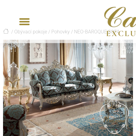
/
Obývací pokoje
/
Pohovky
/
NEO-BAROQUE SOFA