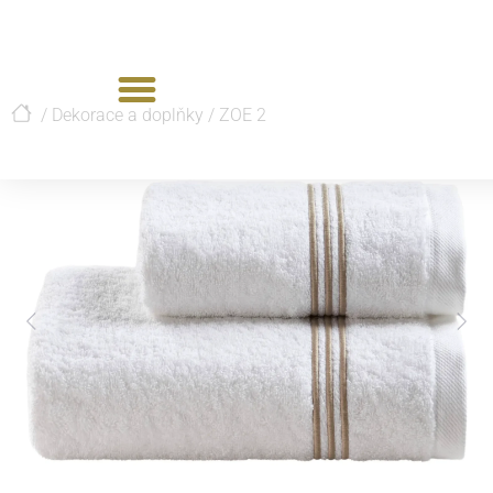
/
Dekorace a doplňky
/
ZOE 2