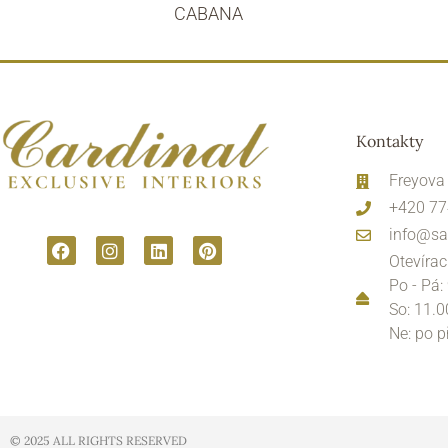
CABANA
Kontakty
Freyova
+420 77
info@sa
Otevírac
Po - Pá:
So: 11.0
Ne: po 
© 2025 ALL RIGHTS RESERVED​