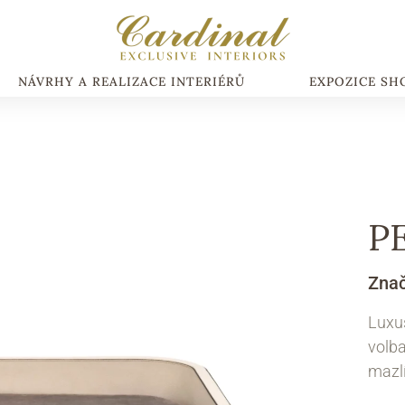
NÁVRHY A REALIZACE INTERIÉRŮ
EXPOZICE S
P
Zna
Luxus
volba
mazlí