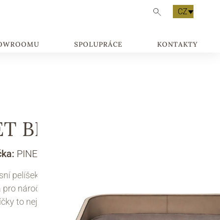
CZ
HOWROOMU
SPOLUPRÁCE
KONTAKTY
ET BED
čka:
PINETTI
ní pelíšek PINETTI pro psy a kočky – ideální
 pro náročné majitele, kteří chtějí pro své
čky to nejlepší.