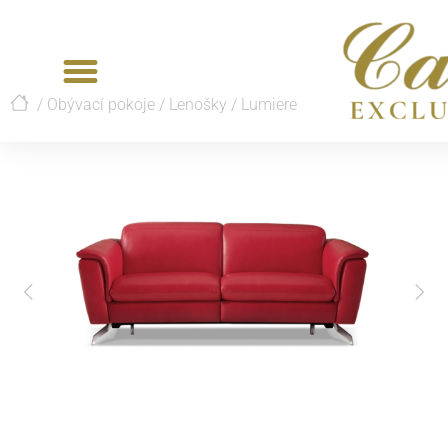
/
Obývací pokoje
/
Lenošky
/
Lumiere