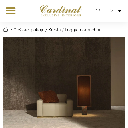
CZ
/
Obývací pokoje
/
Křesla
/
Loggiato armchair