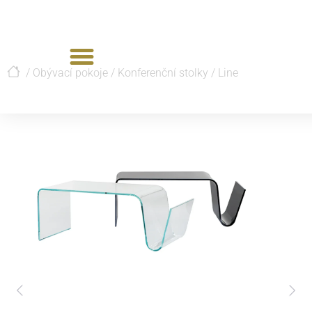
/
Obývací pokoje
/
Konferenční stolky
/
Line