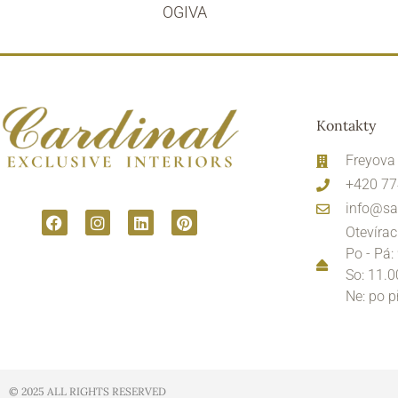
OGIVA
Kontakty
Freyova
+420 77
info@sa
Otevírac
Po - Pá:
So: 11.0
Ne: po 
© 2025 ALL RIGHTS RESERVED​