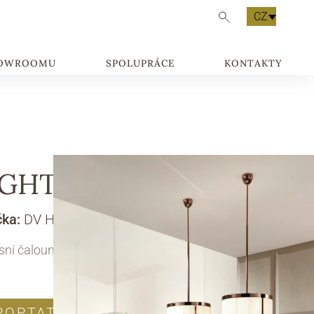
CZ
HOWROOMU
SPOLUPRÁCE
KONTAKTY
IGHT
čka:
DV HOME COLLECTION
ní čalouněná židle
POPTAT PRODUKT